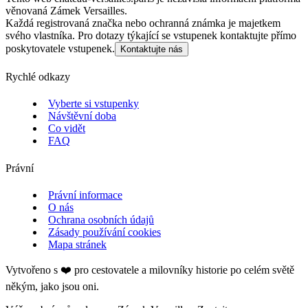
věnovaná Zámek Versailles.
Každá registrovaná značka nebo ochranná známka je majetkem
svého vlastníka. Pro dotazy týkající se vstupenek kontaktujte přímo
poskytovatele vstupenek.
Kontaktujte nás
Rychlé odkazy
Vyberte si vstupenky
Návštěvní doba
Co vidět
FAQ
Právní
Právní informace
O nás
Ochrana osobních údajů
Zásady používání cookies
Mapa stránek
Vytvořeno s ❤️ pro cestovatele a milovníky historie po celém světě
někým, jako jsou oni.