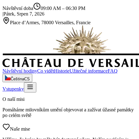
Návštěvní doba
09:00 AM
–
06:30 PM
|
Pátek, Srpen 7, 2026
Place d’Armes, 78000 Versailles, Francie
Návštěvní hodiny
Co vidět
Historie
Užitečné informace
FAQ
Čeština
CS
Vstupenky
O naší misi
Pomáháme milovníkům umění objevovat a zažívat úžasné památky
po celém světě
Naše mise