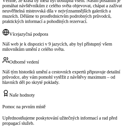
Věříme, že krása by měla být dostupná všem. Naším posláním je
pomáhat návštěvníkům z celého světa objevovat, chápat a zažívat
neuvěřitelná mistrovská díla v nejvýznamnějších galeriích a
muzeích. Děláme to prostřednictvím podrobných průvodců,
praktických informací a pohodlných rezervací.
Vícejazyčná podpora
Náš web je k dispozici v 9 jazycích, aby byl přístupný všem
milovníkům umění z celého světa.
Odborné vedení
Náš tým historiků umění a cestovních expertů připravuje detailní
průvodce, aby vám pomohl vytěžit z návštěvy maximum – od
hlavních děl po skryté poklady.
Naše hodnoty
Pomoc na prvním místě
Upřednostňujeme poskytování užitečných informací a rad před
propagací služeb.