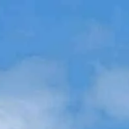
Besøgstider
09:00 AM
–
06:30 PM
|
Søndag, August 9, 2026
Place d’Armes, 78000 Versailles, Frankrig
Åbningstider
Hvad skal man se
Historie
Nyttig info
FAQ
Dansk
DA
Billetter
Versailles: ofte stillede spørgsmål
Billetter, tider, springvand og tilgængelighed — det vigtigste til din
planlægning.