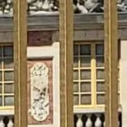
Spring køen over med dine billetter
Udforsk vores bedste billetmuligheder, designet til at forbedre dit
besøg med prioriteret adgang og ekspertguide.
Book billetter
Slottet i Versailles
Uafhængig, praktisk info til dit besøg i Versailles — billetter,
åbningstider og tips til Slot, Haver og Trianon.
©
2026
Denne hjemmeside er uafhængig og ikke den officielle side
for Château de Versailles.
Websitet chateau-versailles.paris er en uafhængig
informationsplatform dedikeret til Slottet i Versailles.
Alle registrerede varemærker tilhører deres respektive ejere. For