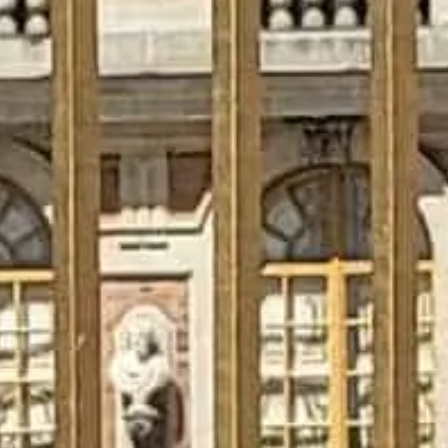
spørgsmål vedrørende billetter bedes du kontakte billetudbyderne.
Kontakt os
Genveje
Vælg dine billetter
Besøgstider
Hvad skal man se
FAQ
Juridisk
Juridiske oplysninger
Om os
Privatlivspolitik
Cookiepolitik
Sitemap
Lavet med ❤️ til rejsende og historieelskere over hele verden af en,
der ligner dem.
Din personlige guide til Slottet i Versailles. Spørg mig om billetter,
åbningstider og meget mere!