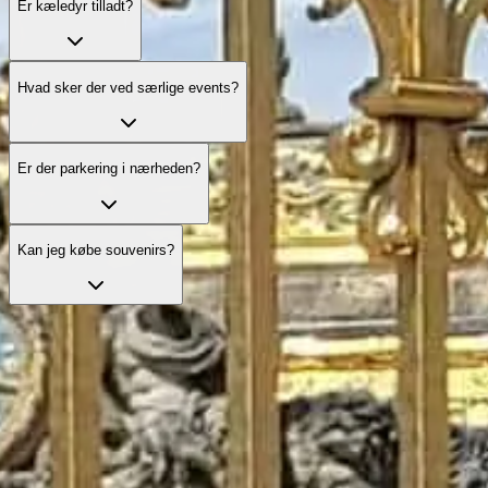
Er kæledyr tilladt?
Hvad sker der ved særlige events?
Er der parkering i nærheden?
Kan jeg købe souvenirs?