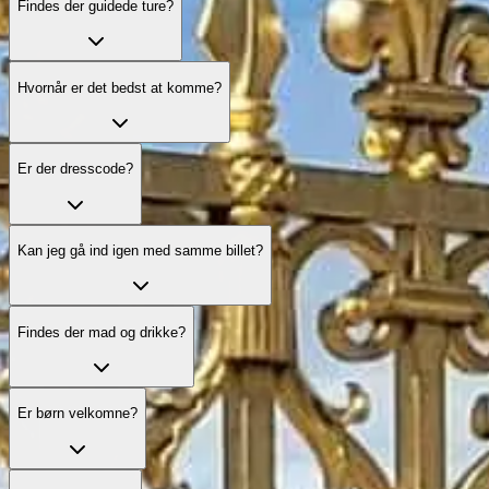
Findes der guidede ture?
Hvornår er det bedst at komme?
Er der dresscode?
Kan jeg gå ind igen med samme billet?
Findes der mad og drikke?
Er børn velkomne?