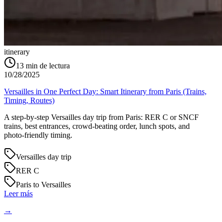
itinerary
13
min de lectura
10/28/2025
Versailles in One Perfect Day: Smart Itinerary from Paris (Trains,
Timing, Routes)
A step‑by‑step Versailles day trip from Paris: RER C or SNCF
trains, best entrances, crowd‑beating order, lunch spots, and
photo‑friendly timing.
Versailles day trip
RER C
Paris to Versailles
Leer más
→