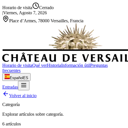
Horario de visita
Cerrado
|
Viernes, Agosto 7, 2026
Place d’Armes, 78000 Versailles, Francia
Horario de visita
Qué ver
Historia
Información útil
Preguntas
frecuentes
Español
ES
Entradas
Volver al inicio
Categoría
Explorar artículos sobre
categoría
.
6
artículos