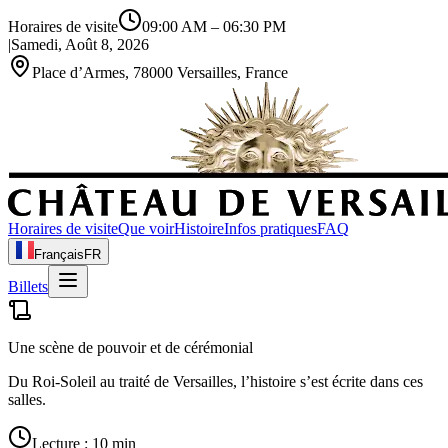
Horaires de visite
09:00 AM
–
06:30 PM
|
Samedi, Août 8, 2026
Place d’Armes, 78000 Versailles, France
Horaires de visite
Que voir
Histoire
Infos pratiques
FAQ
Français
FR
Billets
Une scène de pouvoir et de cérémonial
Du Roi‑Soleil au traité de Versailles, l’histoire s’est écrite dans ces
salles.
Lecture : 10 min