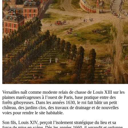
Versailles naît comme modeste relais de chasse de Louis XIII sur les
plaines marécageuses à l’ouest de Paris, base pratique entre des
forêts giboyeuses. Dans les années 1630, le roi fait bâtir un petit
château, des jardins clos, des travaux de drainage et de nouvelles
voies pour rendre le site habitable.
Son fils, Louis XIV, perçoit l’isolement stratégique du lieu et sa
force de mise en scène. Dès les années 1660, il agrandit et ordonne