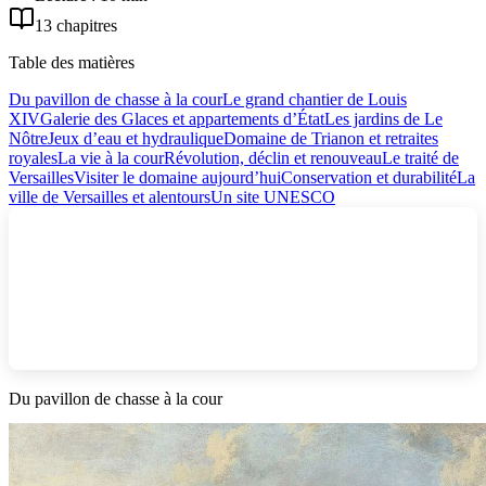
13 chapitres
Table des matières
Du pavillon de chasse à la cour
Le grand chantier de Louis
XIV
Galerie des Glaces et appartements d’État
Les jardins de Le
Nôtre
Jeux d’eau et hydraulique
Domaine de Trianon et retraites
royales
La vie à la cour
Révolution, déclin et renouveau
Le traité de
Versailles
Visiter le domaine aujourd’hui
Conservation et durabilité
La
ville de Versailles et alentours
Un site UNESCO
Du pavillon de chasse à la cour