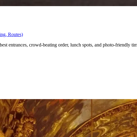
ing, Routes)
best entrances, crowd‑beating order, lunch spots, and photo‑friendly ti