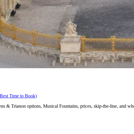
, Best Time to Book)
dens & Trianon options, Musical Fountains, prices, skip‑the‑line, and w