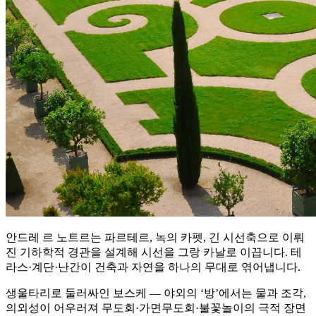
안드레 르 노트르는 파르테르, 녹의 카펫, 긴 시선축으로 이뤄
진 기하학적 경관을 설계해 시선을 그랑 카날로 이끕니다. 테
라스·계단·난간이 건축과 자연을 하나의 무대로 엮어냅니다.
생울타리로 둘러싸인 보스케 — 야외의 ‘방’에서는 물과 조각,
의외성이 어우러져 무도회·가면무도회·불꽃놀이의 극적 장면