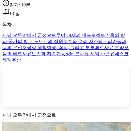
읽기: 10분
13 장
목차
사냥 오두막에서 궁정으로
루이 14세의 대프로젝트
거울의 방
과 국가의 방
르 노트르의 정원
분수와 수리 시스템
트리아농과
왕의 은신처
궁정 생활
혁명, 쇠퇴, 그리고 부흥
베르사유 조약
오
늘의 베르사유
보존과 지속가능성
베르사유 시와 주변
유네스코
세계유산
사냥 오두막에서 궁정으로