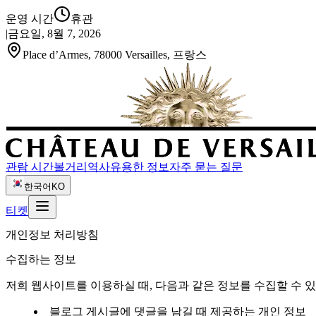
운영 시간
휴관
|
금요일, 8월 7, 2026
Place d’Armes, 78000 Versailles, 프랑스
관람 시간
볼거리
역사
유용한 정보
자주 묻는 질문
한국어
KO
티켓
개인정보 처리방침
수집하는 정보
저희 웹사이트를 이용하실 때, 다음과 같은 정보를 수집할 수 
블로그 게시글에 댓글을 남길 때 제공하는 개인 정보