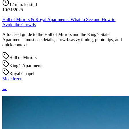
12
min. leestijd
10/31/2025
Hall of Mirrors & Royal Apartments: What to See and How to
Avoid the Crowds
A focused guide to the Hall of Mirrors and the King’s State
Apartments: must‑see details, crowd‑savvy timing, photo tips, and
quick context.
Hall of Mirrors
King’s Apartments
Royal Chapel
Meer lezen
→