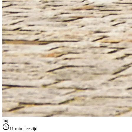
faq
11
min. leestijd