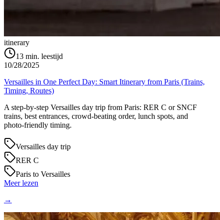
itinerary
13
min. leestijd
10/28/2025
Versailles in One Perfect Day: Smart Itinerary from Paris (Trains,
Timing, Routes)
A step‑by‑step Versailles day trip from Paris: RER C or SNCF
trains, best entrances, crowd‑beating order, lunch spots, and
photo‑friendly timing.
Versailles day trip
RER C
Paris to Versailles
Meer lezen
→