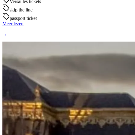
Versailles tickets
skip the line
passport ticket
Meer lezen
→