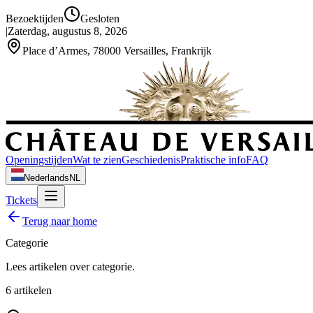
Bezoektijden
Gesloten
|
Zaterdag, augustus 8, 2026
Place d’Armes, 78000 Versailles, Frankrijk
Openingstijden
Wat te zien
Geschiedenis
Praktische info
FAQ
Nederlands
NL
Tickets
Terug naar home
Categorie
Lees artikelen over
categorie
.
6
artikelen