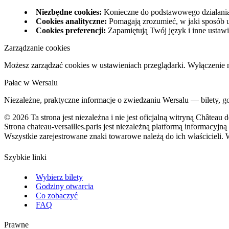
Niezbędne cookies
:
Konieczne do podstawowego działania
Cookies analityczne
:
Pomagają zrozumieć, w jaki sposób u
Cookies preferencji
:
Zapamiętują Twój język i inne ustawi
Zarządzanie cookies
Możesz zarządzać cookies w ustawieniach przeglądarki. Wyłączenie n
Pałac w Wersalu
Niezależne, praktyczne informacje o zwiedzaniu Wersalu — bilety, g
©
2026
Ta strona jest niezależna i nie jest oficjalną witryną Château d
Strona chateau-versailles.paris jest niezależną platformą informacyj
Wszystkie zarejestrowane znaki towarowe należą do ich właścicieli.
Szybkie linki
Wybierz bilety
Godziny otwarcia
Co zobaczyć
FAQ
Prawne