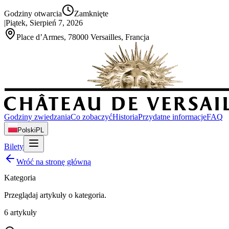
Godziny otwarcia
Zamknięte
|
Piątek, Sierpień 7, 2026
Place d’Armes, 78000 Versailles, Francja
Godziny zwiedzania
Co zobaczyć
Historia
Przydatne informacje
FAQ
Polski
PL
Bilety
Wróć na stronę główną
Kategoria
Przeglądaj artykuły o
kategoria
.
6
artykuły