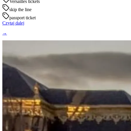
Versailles tickets
skip the line
passport ticket
Czytaj dalej
→