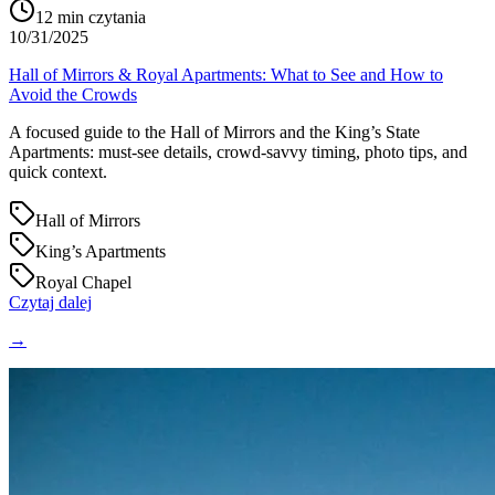
12
min czytania
10/31/2025
Hall of Mirrors & Royal Apartments: What to See and How to
Avoid the Crowds
A focused guide to the Hall of Mirrors and the King’s State
Apartments: must‑see details, crowd‑savvy timing, photo tips, and
quick context.
Hall of Mirrors
King’s Apartments
Royal Chapel
Czytaj dalej
→