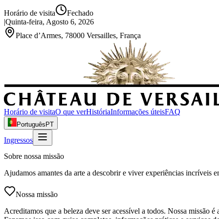
Horário de visita
Fechado
|
Quinta-feira, Agosto 6, 2026
Place d’Armes, 78000 Versailles, França
Horário de visita
O que ver
História
Informações úteis
FAQ
Português
PT
Ingressos
Sobre nossa missão
Ajudamos amantes da arte a descobrir e viver experiências incríveis 
Nossa missão
Acreditamos que a beleza deve ser acessível a todos. Nossa missão é aj