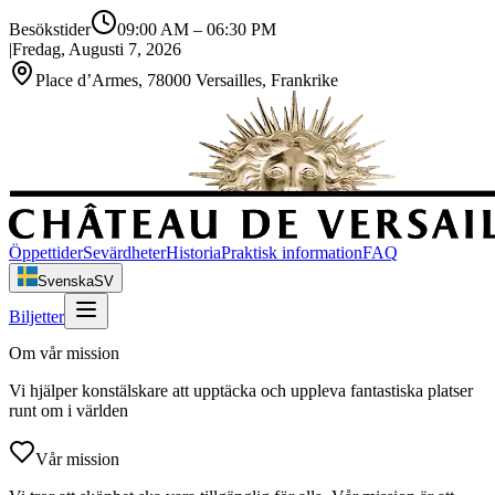
Besökstider
09:00 AM
–
06:30 PM
|
Fredag, Augusti 7, 2026
Place d’Armes, 78000 Versailles, Frankrike
Öppettider
Sevärdheter
Historia
Praktisk information
FAQ
Svenska
SV
Biljetter
Om vår mission
Vi hjälper konstälskare att upptäcka och uppleva fantastiska platser
runt om i världen
Vår mission