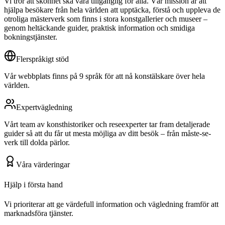
Vi tror att skönhet ska vara tillgänglig för alla. Vår mission är att
hjälpa besökare från hela världen att upptäcka, förstå och uppleva de
otroliga mästerverk som finns i stora konstgallerier och museer –
genom heltäckande guider, praktisk information och smidiga
bokningstjänster.
Flerspråkigt stöd
Vår webbplats finns på 9 språk för att nå konstälskare över hela
världen.
Expertvägledning
Vårt team av konsthistoriker och reseexperter tar fram detaljerade
guider så att du får ut mesta möjliga av ditt besök – från måste-se-
verk till dolda pärlor.
Våra värderingar
Hjälp i första hand
Vi prioriterar att ge värdefull information och vägledning framför att
marknadsföra tjänster.