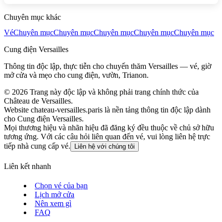
Chuyên mục khác
Vé
Chuyên mục
Chuyên mục
Chuyên mục
Chuyên mục
Chuyên mục
Cung điện Versailles
Thông tin độc lập, thực tiễn cho chuyến thăm Versailles — vé, giờ
mở cửa và mẹo cho cung điện, vườn, Trianon.
©
2026
Trang này độc lập và không phải trang chính thức của
Château de Versailles.
Website chateau-versailles.paris là nền tảng thông tin độc lập dành
cho Cung điện Versailles.
Mọi thương hiệu và nhãn hiệu đã đăng ký đều thuộc về chủ sở hữu
tương ứng. Với các câu hỏi liên quan đến vé, vui lòng liên hệ trực
tiếp nhà cung cấp vé.
Liên hệ với chúng tôi
Liên kết nhanh
Chọn vé của bạn
Lịch mở cửa
Nên xem gì
FAQ