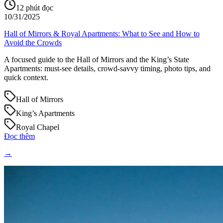
12
phút đọc
10/31/2025
Hall of Mirrors & Royal Apartments: What to See and How to
Avoid the Crowds
A focused guide to the Hall of Mirrors and the King’s State
Apartments: must‑see details, crowd‑savvy timing, photo tips, and
quick context.
Hall of Mirrors
King’s Apartments
Royal Chapel
Đọc thêm
→