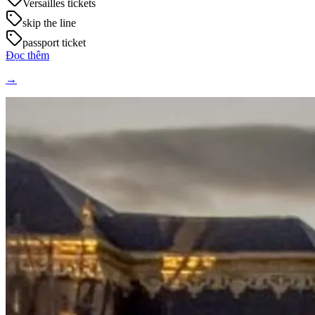
Versailles tickets
skip the line
passport ticket
Đọc thêm
→