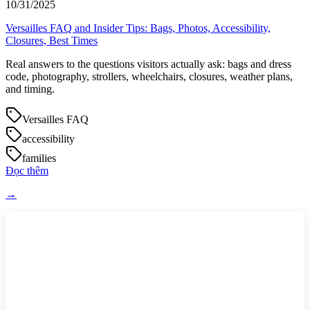
10/31/2025
Versailles FAQ and Insider Tips: Bags, Photos, Accessibility,
Closures, Best Times
Real answers to the questions visitors actually ask: bags and dress
code, photography, strollers, wheelchairs, closures, weather plans,
and timing.
Versailles FAQ
accessibility
families
Đọc thêm
→