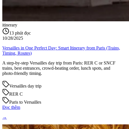
itinerary
13
phút đọc
10/28/2025
Versailles in One Perfect Day: Smart Itinerary from Paris (Trains,
Timing, Routes)
A step‑by‑step Versailles day trip from Paris: RER C or SNCF
trains, best entrances, crowd‑beating order, lunch spots, and
photo‑friendly timing.
Versailles day trip
RER C
Paris to Versailles
Đọc thêm
→