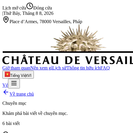
Lịch mở cửa
Đóng cửa
|
Thứ Bảy, Tháng 8 8, 2026
Place d’Armes, 78000 Versailles, Pháp
Giờ tham quan
Nên xem gì
Lịch sử
Thông tin hữu ích
FAQ
Tiếng Việt
VI
Vé
Về trang chủ
Chuyên mục
Khám phá bài viết về
chuyên mục
.
6
bài viết