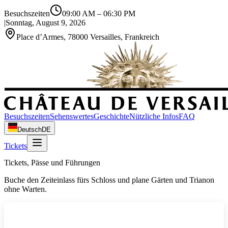
Besuchszeiten
09:00 AM
–
06:30 PM
|
Sonntag, August 9, 2026
Place d’Armes, 78000 Versailles, Frankreich
Besuchszeiten
Sehenswertes
Geschichte
Nützliche Infos
FAQ
Deutsch
DE
Tickets
Tickets, Pässe und Führungen
Buche den Zeiteinlass fürs Schloss und plane Gärten und Trianon
ohne Warten.