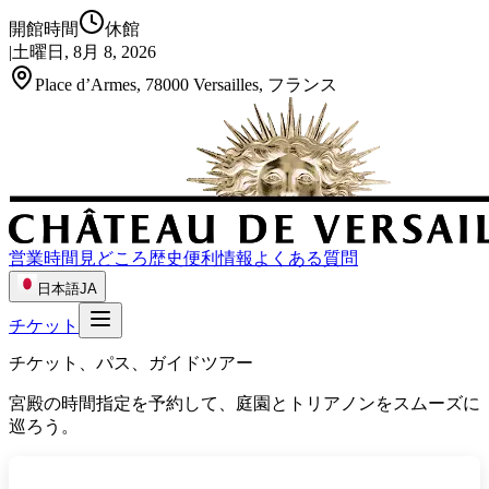
開館時間
休館
|
土曜日, 8月 8, 2026
Place d’Armes, 78000 Versailles, フランス
営業時間
見どころ
歴史
便利情報
よくある質問
日本語
JA
チケット
チケット、パス、ガイドツアー
宮殿の時間指定を予約して、庭園とトリアノンをスムーズに
巡ろう。